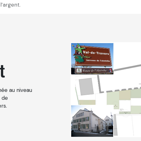
l’argent.
t
née au niveau
t de
ers.