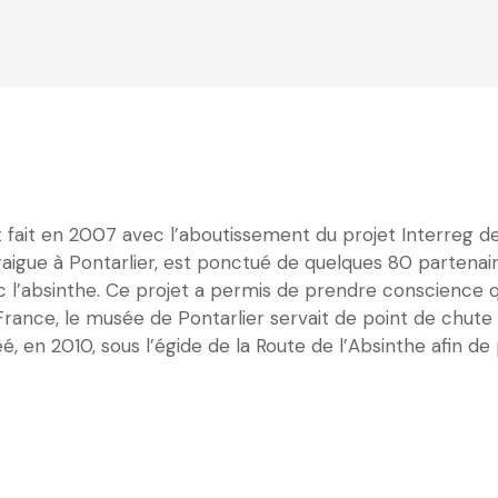
 fait en 2007 avec l’aboutissement du projet Interreg d
oiraigue à Pontarlier, est ponctué de quelques 80 partena
c l’absinthe. Ce projet a permis de prendre conscience qu
 France, le musée de Pontarlier servait de point de chut
réé, en 2010, sous l’égide de la Route de l’Absinthe afin d