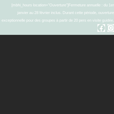
[mbhi_hours location="Ouverture"]
Fermeture annuelle : du 1er
janvier au 28 février inclus. Durant cette période, ouverture
exceptionnelle pour des groupes à partir de 20 pers en visite guidée.
Exposition Une bouteille à
la mer